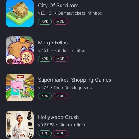
City Of Survivors
v1.0.431 • Gemas/tickets infinitos
APK
MOD
Merge Fellas
v2.5.0 • Batidos infinitos
APK
MOD
Supermarket: Shopping Games
v4.7.2 • Todo Desbloqueado
APK
MOD
Hollywood Crush
v0.2.988 • Dinero infinito
APK
MOD