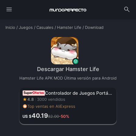
menu
search
Inicio
/
Juegos
/
Casuales
/
Hamster Life
/
Download
Descargar Hamster Life
Hamster Life APK MOD Última versión para Android
Controlador de Juegos Portátil Original con Pantalla HD de 3.5 Pulgadas, Batería Recargable – Regalo de Navidad Perfecto para Gamers
★
4.8
3000 vendidos
Top ventas en AliExpress
40.19
US $
82.00
-50%